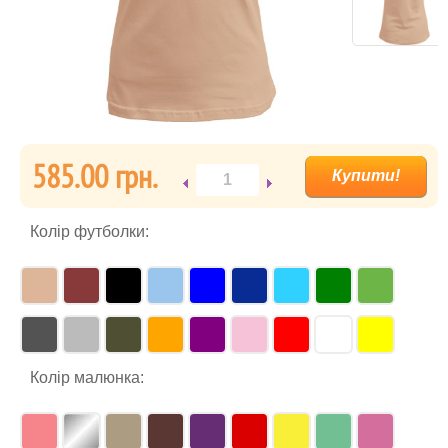
585.00 гpн.
Колір футболки:
Колір малюнка: