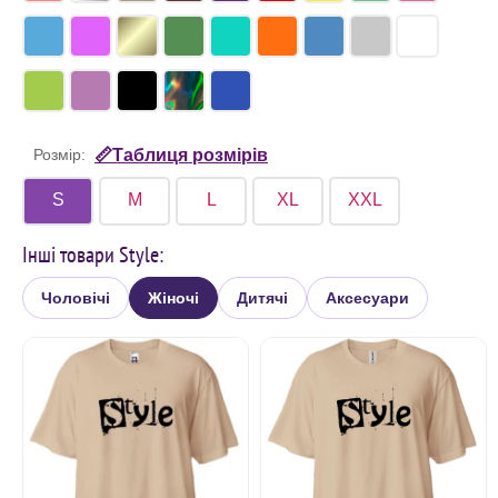
Розмір:
📏Таблиця розмірів
S
M
L
XL
XXL
Інші товари Style:
Чоловічі
Жіночі
Дитячі
Аксесуари