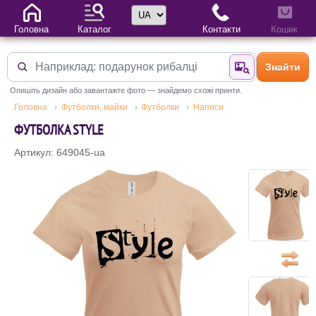
Вибір мови
Головна
Каталог
Контакти
Кошик
Знайти
Знайти за фотог
Опишіть дизайн або завантажте фото — знайдемо схожі принти.
Головна
Футболки, майки
Футболки
Написи
ФУТБОЛКА STYLE
Артикул: 649045-ua