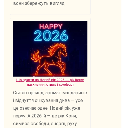
вони збережуть вигляд.
Що вдягти на Новий рік 2026 — рік Коня:
натхнення, стиль і комфорт
Світло гірлянд, аромат мандаринів
і відчуття очікування дива — усе
це означає одне: Новий рік уже
поруч. А 2026-й — це рік Коня,
символ свободи, енергії, руху