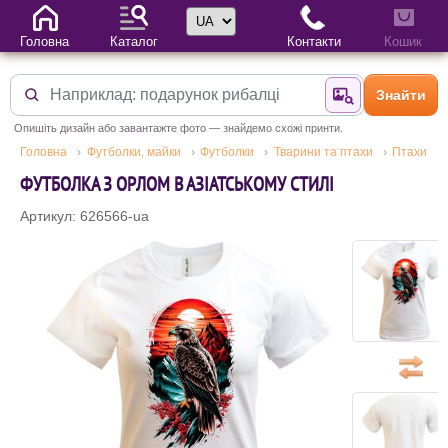
Вибір мови
Головна
Каталог
Контакти
Кошик
Знайти
Знайти за фотог
Опишіть дизайн або завантажте фото — знайдемо схожі принти.
Головна
Футболки, майки
Футболки
Тварини та птахи
Птахи
ФУТБОЛКА З ОРЛОМ В АЗІАТСЬКОМУ СТИЛІ
Артикул: 626566-ua