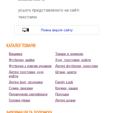
усього представленого на сайті
текстилю
Повна версія сайту
КАТАЛОГ ТОВАРІВ
Вишивка
Товари зі знижкою
Футболки, майки
Худі, толстовки, кофти
Футболки з довгим рукавом
Дитячі футболки, лонгсліви
Дитячі толстовки, худі,
Штани, шорти
кофти
Дитячі боді, пісочники
Family Look
Сумки, рюкзаки
Кружки, чашки
Подарункові сертифікати
Подушки
Головні убори
Дитячі штани
ІНФОРМАЦІЯ ТА ДОПОМОГА