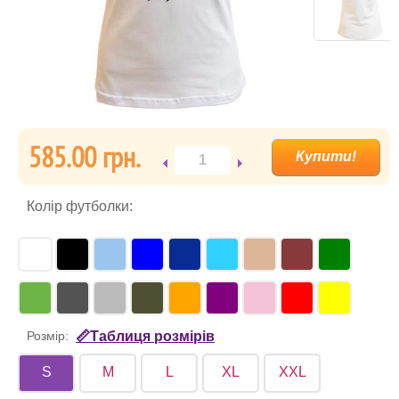
585.00 гpн.
Колір футболки:
Розмір:
📏Таблиця розмірів
S
M
L
XL
XXL