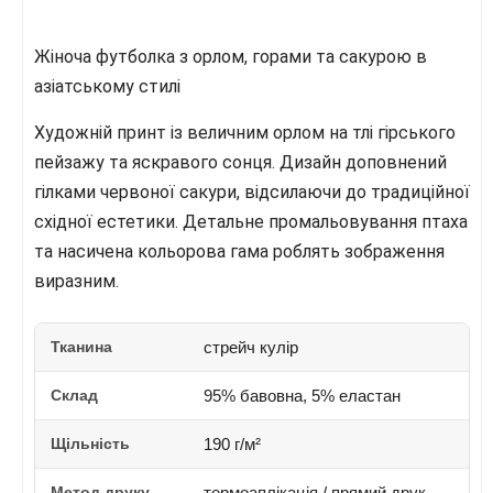
Жіноча футболка з орлом, горами та сакурою в
азіатському стилі
Художній принт із величним орлом на тлі гірського
пейзажу та яскравого сонця. Дизайн доповнений
гілками червоної сакури, відсилаючи до традиційної
східної естетики. Детальне промальовування птаха
та насичена кольорова гама роблять зображення
виразним.
Тканина
стрейч кулір
Склад
95% бавовна, 5% еластан
Щільність
190 г/м²
Метод друку
термоаплікація / прямий друк