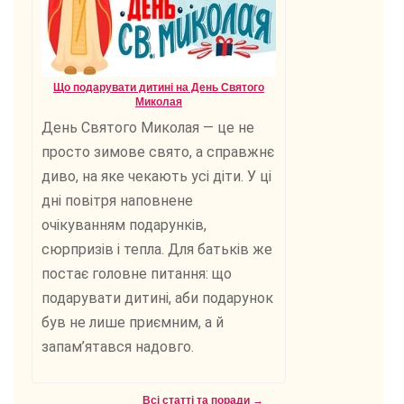
Що подарувати дитині на День Святого
Миколая
День Святого Миколая — це не
просто зимове свято, а справжнє
диво, на яке чекають усі діти. У ці
дні повітря наповнене
очікуванням подарунків,
сюрпризів і тепла. Для батьків же
постає головне питання: що
подарувати дитині, аби подарунок
був не лише приємним, а й
запам’ятався надовго.
Всі статті та поради →