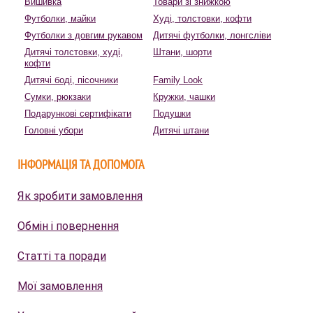
Вишивка
Товари зі знижкою
Футболки, майки
Худі, толстовки, кофти
Футболки з довгим рукавом
Дитячі футболки, лонгсліви
Дитячі толстовки, худі,
Штани, шорти
кофти
Дитячі боді, пісочники
Family Look
Сумки, рюкзаки
Кружки, чашки
Подарункові сертифікати
Подушки
Головні убори
Дитячі штани
ІНФОРМАЦІЯ ТА ДОПОМОГА
Як зробити замовлення
Обмін і повернення
Статті та поради
Мої замовлення