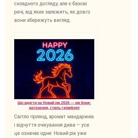
складного догляду, але є базові
речі, від яких залежить, як довго
вони збережуть вигляд.
Що вдягти на Новий рік 2026 — рік Коня:
натхнення, стиль і комфорт
Світло гірлянд, аромат мандаринів
і відчуття очікування дива — усе
це означає одне: Новий рік уже