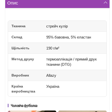
Опис
Тканина
стрейч кулір
Склад
95% бавовна, 5% еластан
Щільність
190 г/м²
Метод друку
термоаплікація / прямий друк
тканини (DTG)
Виробник
Allazy
Країна
Україна
виробництва
Чоловіча футболка