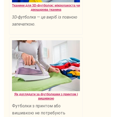
Тканини для 3D-футболок: мікролакоста чи
двошарова тканина
3D-футболка — це виріб із повною
запечаткою.
Як доглядати за футболками з принтом і
вишивкою
Футболки з принтом або
вишивкою не потребують