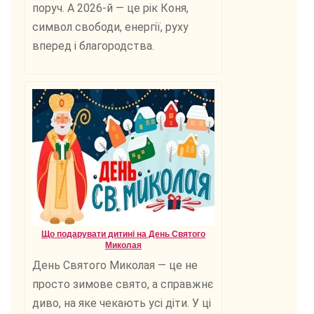
поруч. А 2026-й — це рік Коня,
символ свободи, енергії, руху
вперед і благородства.
Що подарувати дитині на День Святого
Миколая
День Святого Миколая — це не
просто зимове свято, а справжнє
диво, на яке чекають усі діти. У ці