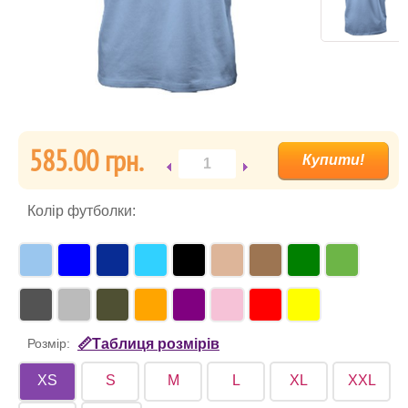
585.00 гpн.
Колір футболки:
Розмір:
📏Таблиця розмірів
XS
S
M
L
XL
XXL