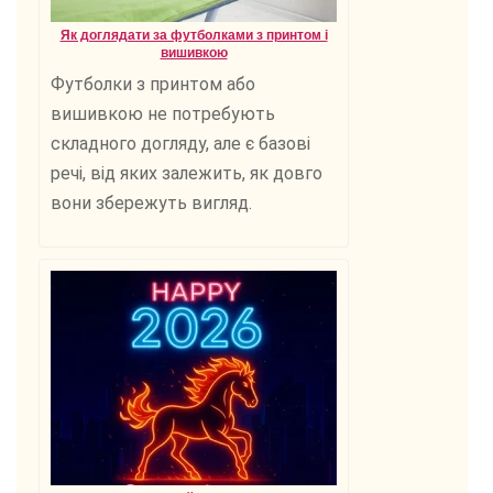
Як доглядати за футболками з принтом і
вишивкою
Футболки з принтом або
вишивкою не потребують
складного догляду, але є базові
речі, від яких залежить, як довго
вони збережуть вигляд.