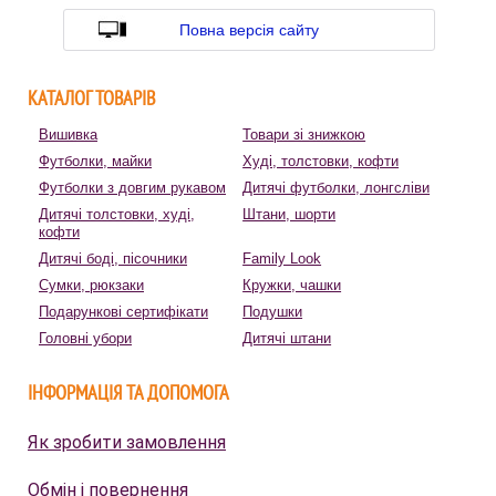
Повна версія сайту
КАТАЛОГ ТОВАРІВ
Вишивка
Товари зі знижкою
Футболки, майки
Худі, толстовки, кофти
Футболки з довгим рукавом
Дитячі футболки, лонгсліви
Дитячі толстовки, худі,
Штани, шорти
кофти
Дитячі боді, пісочники
Family Look
Сумки, рюкзаки
Кружки, чашки
Подарункові сертифікати
Подушки
Головні убори
Дитячі штани
ІНФОРМАЦІЯ ТА ДОПОМОГА
Як зробити замовлення
Обмін і повернення