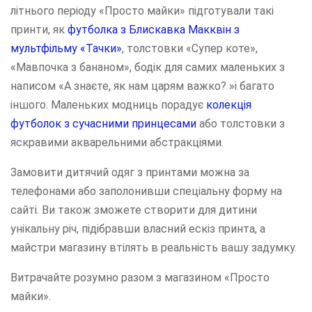
літнього періоду «Просто майки» підготували такі
принти, як
футболка з Блискавка Макквін з
мультфільму «Тачки»
, толстовки «Супер коте»,
«Мавпочка з бананом», бодік для самих маленьких з
написом «А знаєте, як нам царям важко? »і багато
іншого. Маленьких модниць порадує
колекція
футболок з сучасними принцесами
або толстовки з
яскравими акварельними абстракціями.
Замовити дитячий одяг з принтами можна за
телефонами або заполонивши спеціальну форму на
сайті. Ви також зможете створити для дитини
унікальну річ, підібравши власний ескіз принта, а
майстри магазину втілять в реальність вашу задумку.
Витрачайте розумно разом з магазином «Просто
майки».