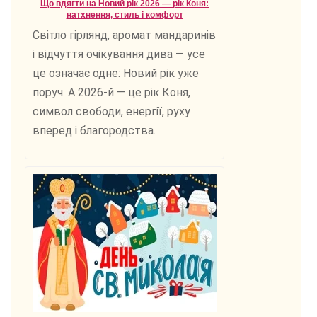
Що вдягти на Новий рік 2026 — рік Коня:
натхнення, стиль і комфорт
Світло гірлянд, аромат мандаринів
і відчуття очікування дива — усе
це означає одне: Новий рік уже
поруч. А 2026-й — це рік Коня,
символ свободи, енергії, руху
вперед і благородства.