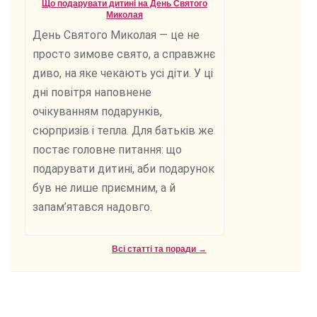
Що подарувати дитині на День Святого
Миколая
День Святого Миколая — це не
просто зимове свято, а справжнє
диво, на яке чекають усі діти. У ці
дні повітря наповнене
очікуванням подарунків,
сюрпризів і тепла. Для батьків же
постає головне питання: що
подарувати дитині, аби подарунок
був не лише приємним, а й
запам’ятався надовго.
Всі статті та поради →