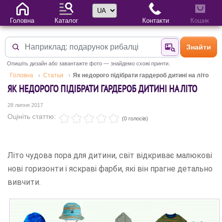
Вибір мови
Головна
Каталог
Контакти
Кошик
Знайти
Знайти за фотог
Опишіть дизайн або завантажте фото — знайдемо схожі принти.
Головна
Статьи
Як недорого підібрати гардероб дитині на літо
ЯК НЕДОРОГО ПІДІБРАТИ ГАРДЕРОБ ДИТИНІ НА ЛІТО
28 липня 2017
Оцініть статтю:
(0 голосів)
Літо чудова пора для дитини, світ відкриває малюкові
нові горизонти і яскраві фарби, які він прагне детально
вивчити.