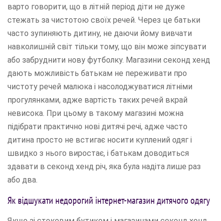
варто говорити, що в літній період діти не дуже
стежать за чистотою своїх речей. Через це батьки
часто зупиняють дитину, не даючи йому вивчати
навколишній світ тільки тому, що він може зіпсувати
або забруднити нову футболку. Магазини секонд хенд
дають можливість батькам не переживати про
чистоту речей малюка і насолоджуватися літніми
прогулянками, адже вартість таких речей вкрай
невисока. При цьому в такому магазині можна
підібрати практично нові дитячі речі, адже часто
дитина просто не встигає носити куплений одяг і
швидко з нього виростає, і батькам доводиться
здавати в секонд хенд річ, яка була надіта лише раз
або два.
Як відшукати недорогий інтернет-магазин дитячого одягу
Якщо зі стоковим бутиком і магазинами секонд хенд