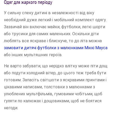
Одяг для жаркого періоду
У сильну спеку дитині в незалежності від віку
необхідний дуже легкий і мобільний комплект одягу.
Зазвичай він включає майки, футболки, легкі шорти
або трусики для самих маленьких. Оскільки діти
люблять все яскраве і блискуче, то до літа можна
замовити дитячі футболки з малюнками Міккі Мауса
або інших мультяшних героїв.
Не варто забувати, що нерідко влітку може піти дощ
або подути холодний вітер, до цього теж треба бути
готовим. Запасіть світшоти з яскравими принтами і
цікавими написами, толстовки з малюнками з
улюблених мультфільмів, гумовими чобітьми, щоб
гуляти по калюжах і дощовиками, щоб не боятися
негоди.