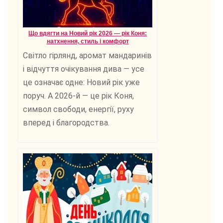
Що вдягти на Новий рік 2026 — рік Коня:
натхнення, стиль і комфорт
Світло гірлянд, аромат мандаринів
і відчуття очікування дива — усе
це означає одне: Новий рік уже
поруч. А 2026-й — це рік Коня,
символ свободи, енергії, руху
вперед і благородства.