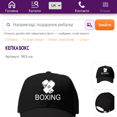
Вибір мови
Головна
Каталог
Контакти
Кошик
Знайти
Знайти за фотог
Опишіть дизайн або завантажте фото — знайдемо схожі принти.
Головна
Головні убори
Кепки, бейсболки
Спорт
КЕПКА БОКС
Артикул: 963-ua