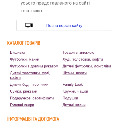
усього представленого на сайті
текстилю
Повна версія сайту
КАТАЛОГ ТОВАРІВ
Вишивка
Товари зі знижкою
Футболки, майки
Худі, толстовки, кофти
Футболки з довгим рукавом
Дитячі футболки, лонгсліви
Дитячі толстовки, худі,
Штани, шорти
кофти
Дитячі боді, пісочники
Family Look
Сумки, рюкзаки
Кружки, чашки
Подарункові сертифікати
Подушки
Головні убори
Дитячі штани
ІНФОРМАЦІЯ ТА ДОПОМОГА