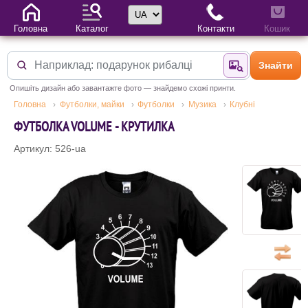
Вибір мови
Головна
Каталог
Контакти
Кошик
Знайти
Знайти за фотог
Опишіть дизайн або завантажте фото — знайдемо схожі принти.
Головна
Футболки, майки
Футболки
Музика
Клубні
ФУТБОЛКА VOLUME - КРУТИЛКА
Артикул: 526-ua