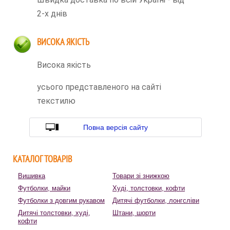
2-х днів
ВИСОКА ЯКІСТЬ
Висока якість
усього представленого на сайті
текстилю
Повна версія сайту
КАТАЛОГ ТОВАРІВ
Вишивка
Товари зі знижкою
Футболки, майки
Худі, толстовки, кофти
Футболки з довгим рукавом
Дитячі футболки, лонгсліви
Дитячі толстовки, худі,
Штани, шорти
кофти