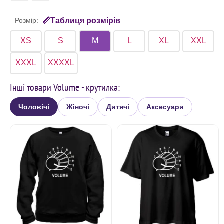
Розмір:
📏Таблиця розмірів
XS
S
M
L
XL
XXL
XXXL
XXXXL
Інші товари Volume - крутилка:
Чоловічі
Жіночі
Дитячі
Аксесуари