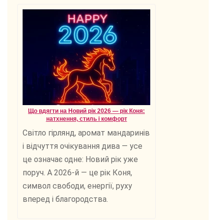
Що вдягти на Новий рік 2026 — рік Коня:
натхнення, стиль і комфорт
Світло гірлянд, аромат мандаринів
і відчуття очікування дива — усе
це означає одне: Новий рік уже
поруч. А 2026-й — це рік Коня,
символ свободи, енергії, руху
вперед і благородства.