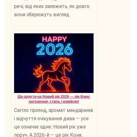
речі, від яких залежить, як довго
вони збережуть вигляд.
Що вдягти на Новий рік 2026 — рік Коня:
натхнення, стиль і комфорт
Світло гірлянд, аромат мандаринів
і відчуття очікування дива — усе
це означає одне: Новий рік уже
поруч. А 2026-й — це рік Коня,