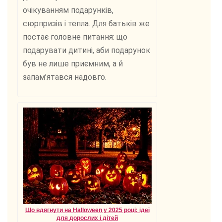
очікуванням подарунків,
сюрпризів і тепла. Для батьків же
постає головне питання: що
подарувати дитині, аби подарунок
був не лише приємним, а й
запам’ятався надовго.
Що вдягнути на Halloween у 2025 році: ідеї
для дорослих і дітей