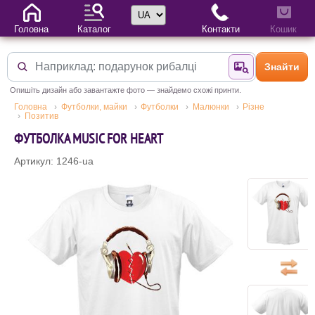
Вибір мови
Головна
Каталог
Контакти
Кошик
Знайти
Знайти за фотог
Опишіть дизайн або завантажте фото — знайдемо схожі принти.
Головна
Футболки, майки
Футболки
Малюнки
Різне
Позитив
ФУТБОЛКА MUSIC FOR HEART
Артикул: 1246-ua