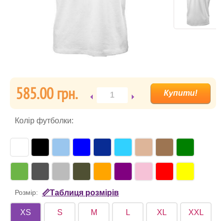
585.00 гpн.
Колір футболки:
Розмір:
📏Таблиця розмірів
XS
S
M
L
XL
XXL