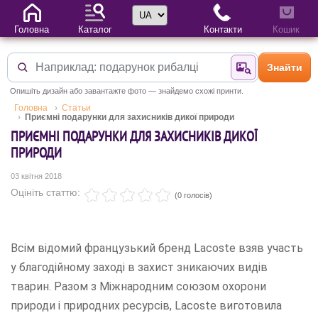
Вибір мови
Головна
Каталог
Контакти
Кошик
Знайти
Знайти за фотог
Опишіть дизайн або завантажте фото — знайдемо схожі принти.
Головна
Статьи
Приємні подарунки для захисників дикої природи
ПРИЄМНІ ПОДАРУНКИ ДЛЯ ЗАХИСНИКІВ ДИКОЇ
ПРИРОДИ
03 квітня 2018
Оцініть статтю:
(0 голосів)
Всім відомий французький бренд Lacoste взяв участь
у благодійному заході в захист зникаючих видів
тварин. Разом з Міжнародним союзом охорони
природи і природних ресурсів, Lacoste виготовила