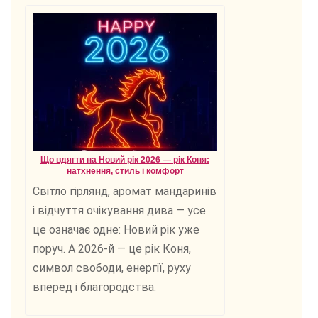
Що вдягти на Новий рік 2026 — рік Коня:
натхнення, стиль і комфорт
Світло гірлянд, аромат мандаринів
і відчуття очікування дива — усе
це означає одне: Новий рік уже
поруч. А 2026-й — це рік Коня,
символ свободи, енергії, руху
вперед і благородства.