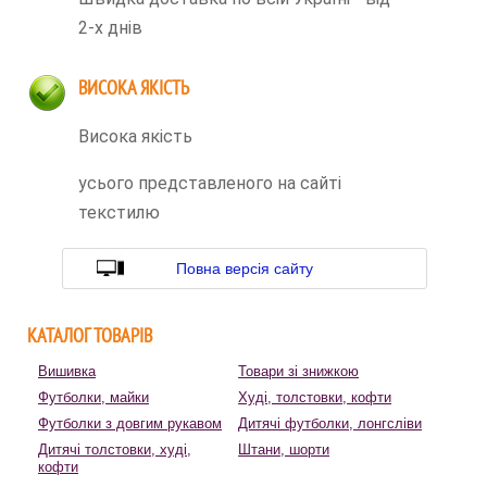
2-х днів
ВИСОКА ЯКІСТЬ
Висока якість
усього представленого на сайті
текстилю
Повна версія сайту
КАТАЛОГ ТОВАРІВ
Вишивка
Товари зі знижкою
Футболки, майки
Худі, толстовки, кофти
Футболки з довгим рукавом
Дитячі футболки, лонгсліви
Дитячі толстовки, худі,
Штани, шорти
кофти