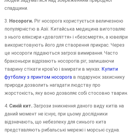
людей задуматися над збереженням природної
спадщини.
3.
Носороги.
Ріг носорога користується величезною
популярністю в Азії. Китайська медицина виготовляє
з нього еліксири «довголіття» і «безсмертя», а ювеліри
використовують його для створення прикрас. Через
це носороги піддаються загрозі вимирання. Часто
браконьєри відрізають носорогів ріг, залишаючи
тварину стікати кров'ю і вмирати в муках.
Купити
футболку з принтом носорога
в подарунок захиснику
природи дозволить нагадати людству про
жорстокість, яку воно дозволяє собі стосовно тварин.
4.
Синій кит.
Загрози зникнення даного виду китів на
даний момент не існує, при цьому дослідники
відзначають, що небезпеку для синього кита
представляють рибальські мережі і морські судна.