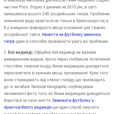
із найбільш наболілих для екосистеми південно-східної
частині Росії. Згідно з даними на 2015 рік, в світі
залишилося всього 540 уссурійських тигрів. Проблема
зникнення виду криється не тільки в браконьєрстві, а
й у знищенні природного місця існування цих тварин -
уссурійської тайги.
Нанести на футболку малюнок
тигра
один із способів привернути увагу до проблеми.
2.
Білі ведмеді.
Офіційно білі ведмеді не визнані
вимираючим видом, проте через глобальне потепління
і постійне танення льоду, білим ведмедям доводиться
переселятися зі звичних місць проживання. Крім того
вони страждають від спеки і голоду, що призводить
до їх загибелі. National Geographic опублікували
несамовиті фото того, як білим ведмедям доводиться
боротися за своє життя.
Замовити футболку з
принтом білого ведмедя
ще один спосіб змусити