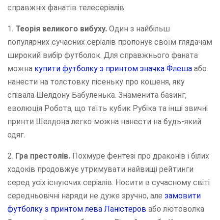
справжніх фанатів телесеріалів.
1.
Теорія великого вибуху.
Один з найбільш
популярних сучасних серіалів пропонує своїм глядачам
широкий вибір футболок. Для справжнього фаната
можна
купити футболку з принтом значка Флеша
або
нанести на толстовку пісеньку про кошеня, яку
співала Шелдону Бабуленька. Знаменита базинг,
еволюція Робота, що таїть кубик Рубіка та інші звичні
принти Шелдона легко можна нанести на будь-який
одяг.
2.
Гра престолів.
Похмуре фентезі про драконів і білих
ходоків продовжує утримувати найвищі рейтинги
серед усіх існуючих серіалів. Носити в сучасному світі
середньовічні наряди не дуже зручно, але
замовити
футболку з принтом лева Ланістеров
або лютоволка