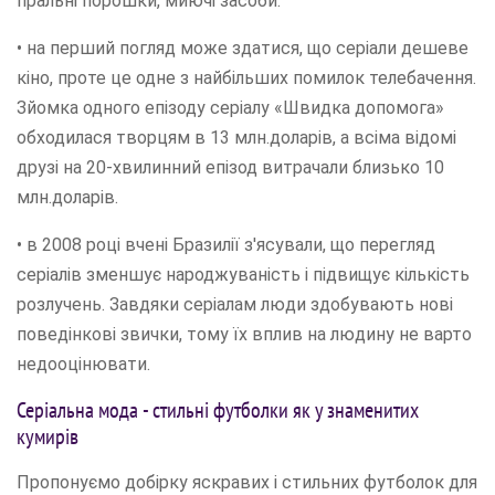
пральні порошки, миючі засоби.
• на перший погляд може здатися, що серіали дешеве
кіно, проте це одне з найбільших помилок телебачення.
Зйомка одного епізоду серіалу «Швидка допомога»
обходилася творцям в 13 млн.доларів, а всіма відомі
друзі на 20-хвилинний епізод витрачали близько 10
млн.доларів.
• в 2008 році вчені Бразилії з'ясували, що перегляд
серіалів зменшує народжуваність і підвищує кількість
розлучень. Завдяки серіалам люди здобувають нові
поведінкові звички, тому їх вплив на людину не варто
недооцінювати.
Серіальна мода - стильні футболки як у знаменитих
кумирів
Пропонуємо добірку яскравих і стильних футболок для