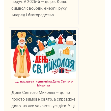
поруч. А 2026-й — це рік Коня,
символ свободи, енергії, руху
вперед і благородства.
Що подарувати дитині на День Святого
Миколая
День Святого Миколая — це не
просто зимове свято, а справжнє
диво, на яке чекають усі діти. У ці