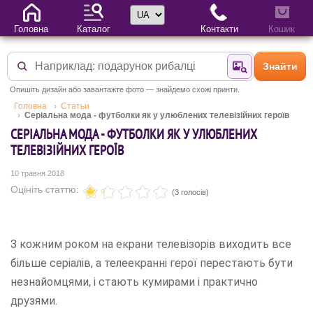
Вибір мови
Головна
Каталог
Контакти
Кошик
Знайти
Знайти за фотог
Опишіть дизайн або завантажте фото — знайдемо схожі принти.
Головна
Статьи
Серіальна мода - футболки як у улюблених телевізійних героїв
СЕРІАЛЬНА МОДА - ФУТБОЛКИ ЯК У УЛЮБЛЕНИХ
ТЕЛЕВІЗІЙНИХ ГЕРОЇВ
10 травня 2018
Оцініть статтю:
(3 голосів)
З кожним роком на екрани телевізорів виходить все
більше серіалів, а телеекранні герої перестають бути
незнайомцями, і стають кумирами і практично
друзями.