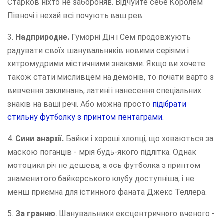
Старков ніхто не забороняв. Відчуйте себе Королем
Півночі і нехай всі почують ваш рев.
3.
Надприродне.
Гуморні Дін і Сем продовжують
радувати своїх шанувальників новими серіями і
хитромудрими містичними знаками. Якщо ви хочете
також стати мисливцем на демонів, то почати варто з
вивчення заклинань, латині і нанесення спеціальних
знаків на ваші речі. Або можна просто
підібрати
стильну футболку з принтом пентаграми.
4.
Сини анархії.
Байки і хороші хлопці, що ховаються за
маскою поганців - мрія будь-якого підлітка. Однак
мотоцикл річ не дешева, а ось футболка з принтом
знаменитого байкерського клубу доступніша, і не
менш приємна для істинного фаната Джекс Теллера.
5.
За гранню.
Шанувальники ексцентричного вченого -