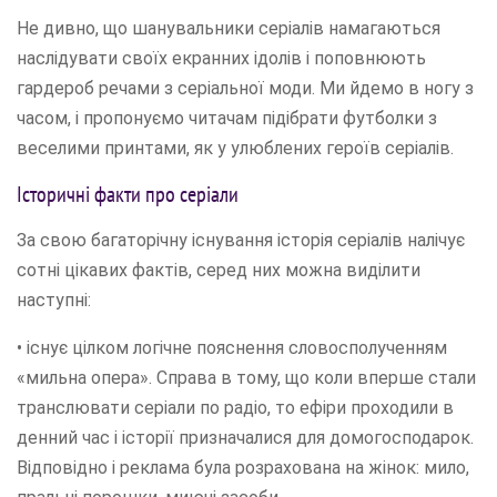
Не дивно, що шанувальники серіалів намагаються
наслідувати своїх екранних ідолів і поповнюють
гардероб речами з серіальної моди. Ми йдемо в ногу з
часом, і пропонуємо читачам підібрати футболки з
веселими принтами, як у улюблених героїв серіалів.
Історичні факти про серіали
За свою багаторічну існування історія серіалів налічує
сотні цікавих фактів, серед них можна виділити
наступні:
• існує цілком логічне пояснення словосполученням
«мильна опера». Справа в тому, що коли вперше стали
транслювати серіали по радіо, то ефіри проходили в
денний час і історії призначалися для домогосподарок.
Відповідно і реклама була розрахована на жінок: мило,