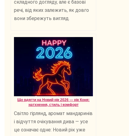
складного догляду, але є базові
речі, від яких залежить, як довго
вони збережуть вигляд.
Що вдягти на Новий рік 2026 — рік Коня:
натхнення, стиль і комфорт
Світло гірлянд, аромат мандаринів
і відчуття очікування дива — усе
це означає одне: Новий рік уже