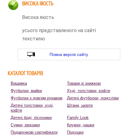
ВИСОКА ЯКІСТЬ
Висока якість
усього представленого на сайті
текстилю
Повна версія сайту
КАТАЛОГ ТОВАРІВ
Вишивка
Товари зі знижкою
Футболки, майки
Худі, толстовки, кофти
Футболки з довгим рукавом
Дитячі футболки, лонгсліви
Дитячі толстовки, худі,
Штани, шорти
кофти
Дитячі боді, пісочники
Family Look
Сумки, рюкзаки
Кружки, чашки
Подарункові сертифікати
Подушки