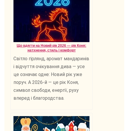
Що вдягти на Новий рік 2026 — рік Коня:
натхнення, стиль і комфорт
Світло гірлянд, аромат мандаринів
і відчуття очікування дива — усе
це означає одне: Новий рік уже
поруч. А 2026-й — це рік Коня,
символ свободи, енергії, руху
вперед і благородства.