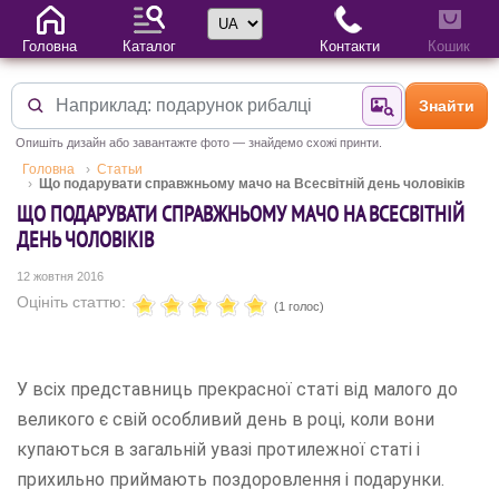
Вибір мови
Головна
Каталог
Контакти
Кошик
Знайти
Знайти за фотог
Опишіть дизайн або завантажте фото — знайдемо схожі принти.
Головна
Статьи
Що подарувати справжньому мачо на Всесвітній день чоловіків
ЩО ПОДАРУВАТИ СПРАВЖНЬОМУ МАЧО НА ВСЕСВІТНІЙ
ДЕНЬ ЧОЛОВІКІВ
12 жовтня 2016
Оцініть статтю:
(1 голос)
У всіх представниць прекрасної статі від малого до
великого є свій особливий день в році, коли вони
купаються в загальній увазі протилежної статі і
прихильно приймають поздоровлення і подарунки.