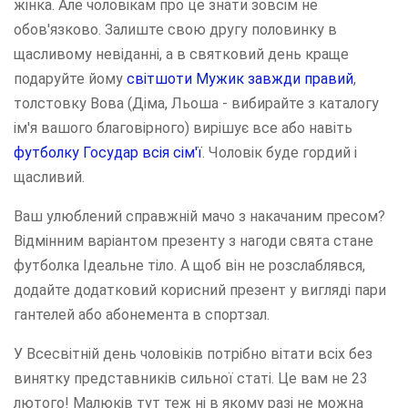
жінка. Але чоловікам про це знати зовсім не
обов'язково. Залиште свою другу половинку в
щасливому невіданні, а в святковий день краще
подаруйте йому
світшоти Мужик завжди правий
,
толстовку Вова (Діма, Льоша - вибирайте з каталогу
ім'я вашого благовірного) вирішує все або навіть
футболку Государ всія сім'ї
. Чоловік буде гордий і
щасливий.
Ваш улюблений справжній мачо з накачаним пресом?
Відмінним варіантом презенту з нагоди свята стане
футболка Ідеальне тіло. А щоб він не розслаблявся,
додайте додатковий корисний презент у вигляді пари
гантелей або абонемента в спортзал.
У Всесвітній день чоловіків потрібно вітати всіх без
винятку представників сильної статі. Це вам не 23
лютого! Малюків тут теж ні в якому разі не можна