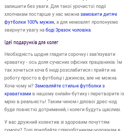
залишити без уваги. Для такої урочистої події
хлопчакам постарше у нас можна
замовити дитячі
футболки 100% мужик
, а для немовлят пропонуємо
звернути увагу на
боді Зразок чоловіка.
Ідеї подарунків для колег
Необхідність щодня гладити сорочку і зав'язувати
краватку - ось доля сучасних офісних працівників. Їм
так хочеться хоча б іноді розслабитися і прийти на
роботу просто в футболці і джинсах, але не можна.
Хоча чому ні?
Замовляйте стильні футболки з
краватками
в нашому онлайн-бутику і перетворите їх
мрію в реальність! Таким чином і ділової дрес-код
буде повністю дотриманий, і колеги будуть щасливі.
У вас дружний колектив зі здоровим почуттям
гумору? Тоді придбайте співробітникам-чоловікам в