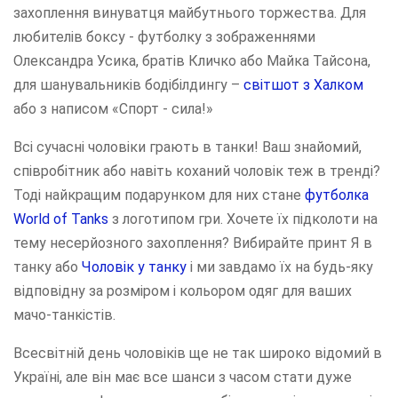
захоплення винуватця майбутнього торжества. Для
любителів боксу - футболку з зображеннями
Олександра Усика, братів Кличко або Майка Тайсона,
для шанувальників бодібілдингу –
світшот з Халком
або з написом «Спорт - сила!»
Всі сучасні чоловіки грають в танки! Ваш знайомий,
співробітник або навіть коханий чоловік теж в тренді?
Тоді найкращим подарунком для них стане
футболка
World of Tanks
з логотипом гри. Хочете їх підколоти на
тему несерйозного захоплення? Вибирайте принт Я в
танку або
Чоловік у танку
і ми завдамо їх на будь-яку
відповідну за розміром і кольором одяг для ваших
мачо-танкістів.
Всесвітній день чоловіків ще не так широко відомий в
Україні, але він має все шанси з часом стати дуже