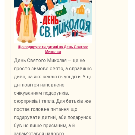
Що подарувати дитині на День Святого
Миколая
День Святого Миколая — це не
просто зимове свято, а справжнє
диво, на яке чекають усі діти. У ці
дні повітря наповнене
очікуванням подарунків,
сюрпризів і тепла. Для батьків же
постає головне питання: що
подарувати дитині, аби подарунок
був не лише приємним, а й
запам’ятався надовго.