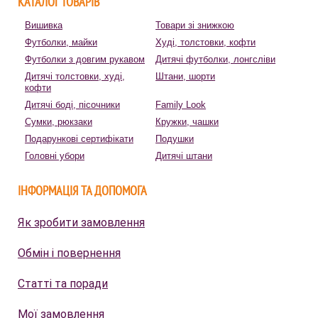
КАТАЛОГ ТОВАРІВ
Вишивка
Товари зі знижкою
Футболки, майки
Худі, толстовки, кофти
Футболки з довгим рукавом
Дитячі футболки, лонгсліви
Дитячі толстовки, худі,
Штани, шорти
кофти
Дитячі боді, пісочники
Family Look
Сумки, рюкзаки
Кружки, чашки
Подарункові сертифікати
Подушки
Головні убори
Дитячі штани
ІНФОРМАЦІЯ ТА ДОПОМОГА
Як зробити замовлення
Обмін і повернення
Статті та поради
Мої замовлення