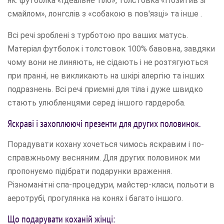
як: футболка «Ідеальне тіло», толстовка «Позитив зі
смайлом», лонгслів з «собакою в пов'язці» та інше .
Всі речі зроблені з турботою про ваших матусь.
Матеріал футболок і толстовок 100% бавовна, завдяки
чому вони не линяють, не сідають і не розтягуються
при пранні, не викликають на шкірі алергію та інших
подразнень. Всі речі приємні для тіла і дуже швидко
стають улюбленцями серед іншого гардероба.
Яскраві і захоплюючі презенти для других половинок.
Порадувати кохану хочеться чимось яскравим і по-
справжньому весняним. Для других половинок ми
пропонуємо підібрати подарунки враження.
Різноманітні спа-процедури, майстер-класи, польоти в
аеротрубі, прогулянка на конях і багато іншого.
Що подарувати коханій жінці: