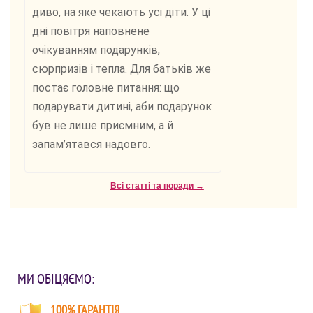
диво, на яке чекають усі діти. У ці
дні повітря наповнене
очікуванням подарунків,
сюрпризів і тепла. Для батьків же
постає головне питання: що
подарувати дитині, аби подарунок
був не лише приємним, а й
запам’ятався надовго.
Всі статті та поради →
МИ ОБІЦЯЄМО:
100% ГАРАНТІЯ