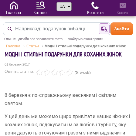
Вибір мови
Головна
Каталог
Контакти
Кошик
Знайти
Знайти за фотог
Опишіть дизайн або завантажте фото — знайдемо схожі принти.
Головна
Статьи
Модні і стильні подарунки для коханих жінок
МОДНІ І СТИЛЬНІ ПОДАРУНКИ ДЛЯ КОХАНИХ ЖІНОК
01 березня 2017
Оцініть статтю:
(0 голосів)
8 березня є по-справжньому весняним і світлим
святом.
У цей день ми можемо щиро привітати наших ніжних і
коханих жінок, подякувати їм за любов і турботу, яку
вони дарують оточуючим і разом з ними відзначити