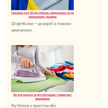
Тканини для 3D-футболок: мікролакоста чи
двошарова тканина
3D-футболка — це виріб із повною
запечаткою.
Як доглядати за футболками з принтом і
вишивкою
Футболки з принтом або