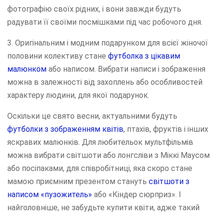
фотографію своїх рідних, і вони завжди будуть
радувати її своїми посмішками під час робочого дня.
3. Оригінальним і модним подарунком для всієї жіночої
половини колективу стане
футболка з цікавим
малюнком
або написом. Вибрати написи і зображення
можна в залежності від захоплень або особливостей
характеру людини, для якої подарунок.
Оскільки це свято весни, актуальними будуть
футболки з зображенням квітів
, птахів, фруктів і інших
яскравих малюнків. Для любительок мультфільмів
можна вибрати світшоти або лонгсліви з Міккі Маусом
або посіпаками, для співробітниці, яка скоро стане
мамою приємним презентом стануть
світшоти з
написом «пузожитель»
або «Кіндер сюрприз». І
найголовніше, не забудьте купити квіти, адже такий