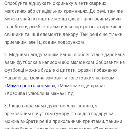
Спробуйте відшукати скриньку в антикварних
магазинах або спеціальних крамницях. До речі, там же
можна знайти і інші не менш цікаві і цінні речі: музичні
коробочки, різьблені рамки для портретів, старовинні
свічники та інші елементи декору. Такі речі є не тільки
приємним, але і цікавим подарунком.
2. Модним нагадуванням вашої любові стане дарована
вами футболка з написом або малюнком. Зобразити на
футболці можна будь-які цитати, фрази і побажання.
Наприклад, можна замовити толстовку з написом
«
Мама просто космос
», «Мама завжди права»,
«Красива і улюблена мама» і т.д.
3. Якщо ваша мама дуже весела людина, з
прекрасним почуттям гумору, то їй для подарунка
можна вибрати речі з прикольними принтами, такими