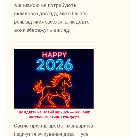
вишивкою не потребують
складного догляду, але є базові
речі, від яких залежить, як довго
вони збережуть вигляд.
Що вдягти на Новий рік 2026 — рік Коня:
натхнення, стиль і комфорт
Світло гірлянд, аромат мандаринів
і відчуття очікування дива — усе