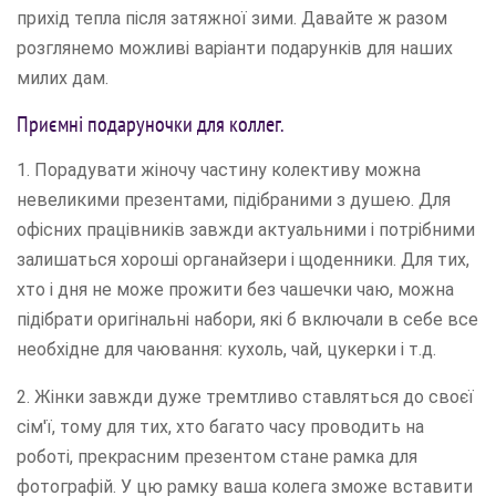
прихід тепла після затяжної зими. Давайте ж разом
розглянемо можливі варіанти подарунків для наших
милих дам.
Приємні подаруночки для коллег.
1. Порадувати жіночу частину колективу можна
невеликими презентами, підібраними з душею. Для
офісних працівників завжди актуальними і потрібними
залишаться хороші органайзери і щоденники. Для тих,
хто і дня не може прожити без чашечки чаю, можна
підібрати оригінальні набори, які б включали в себе все
необхідне для чаювання: кухоль, чай, цукерки і т.д.
2. Жінки завжди дуже тремтливо ​​ставляться до своєї
сім'ї, тому для тих, хто багато часу проводить на
роботі, прекрасним презентом стане рамка для
фотографій. У цю рамку ваша колега зможе вставити