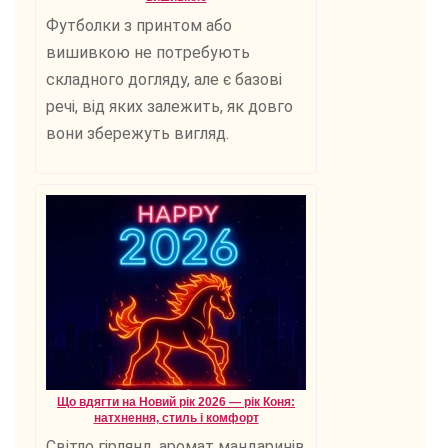
Футболки з принтом або
вишивкою не потребують
складного догляду, але є базові
речі, від яких залежить, як довго
вони збережуть вигляд.
Що вдягти на Новий рік 2026 — рік Коня:
натхнення, стиль і комфорт
Світло гірлянд, аромат мандаринів