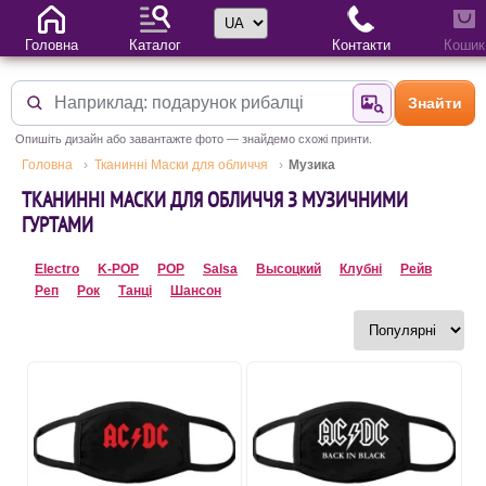
Вибір мови
Головна
Каталог
Контакти
Кошик
Знайти
Знайти за фотог
Опишіть дизайн або завантажте фото — знайдемо схожі принти.
Головна
Тканинні Маски для обличчя
Музика
ТКАНИННІ МАСКИ ДЛЯ ОБЛИЧЧЯ З МУЗИЧНИМИ
ГУРТАМИ
Electro
K-POP
POP
Salsa
Высоцкий
Клубні
Рейв
Реп
Рок
Танці
Шансон