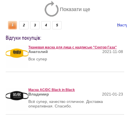
Показати ще
Наст
1
2
3
4
5
Відгуки покупців:
Тканевая маска для лица с надписью "Сектор Газа"
Анатолий
2021-11-08
Все супер
Маска AC/DC Black in Black
Владимир
2021-01-23
Всё супер, качество отличное. Доставка
оперативная. Спасибо.