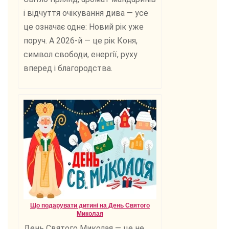
і відчуття очікування дива — усе
це означає одне: Новий рік уже
поруч. А 2026-й — це рік Коня,
символ свободи, енергії, руху
вперед і благородства.
Що подарувати дитині на День Святого
Миколая
День Святого Миколая — це не