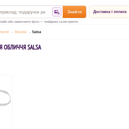
Знайти
Доставка і оплата
Знайти за фотографією
зайн або завантажте фото — знайдемо схожі принти.
бличчя
Музика
Salsa
Я ОБЛИЧЧЯ SALSA