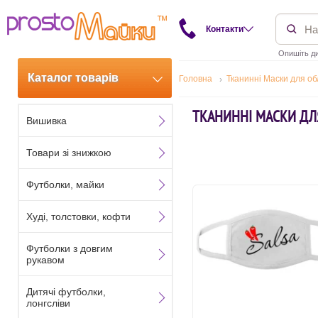
Контакти
Опишіть ди
Каталог товарів
Головна
Тканинні Маски для о
ТКАНИННІ МАСКИ ДЛ
Вишивка
Товари зі знижкою
Футболки, майки
Худі, толстовки, кофти
Футболки з довгим
рукавом
Дитячі футболки,
лонгсліви