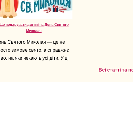
Що подарувати дитині на День Святого
Миколая
ень Святого Миколая — це не
осто зимове свято, а справжнє
во, на яке чекають усі діти. У ці
і повітря наповнене
Всі статті та 
ікуванням подарунків,
рпризів і тепла. Для батьків же
остає головне питання: що
дарувати дитині, аби подарунок
ув не лише приємним, а й
пам’ятався надовго.