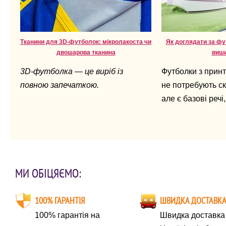
Тканини для 3D-футболок: мікролакоста чи
Як доглядати за фу
двошарова тканина
виш
3D-футболка — це виріб із
Футболки з прин
повною запечаткою.
не потребують ск
але є базові речі,
залежить, як дов
вигляд.
МИ ОБІЦЯЄМО:
100% ГАРАНТІЯ
ШВИДКА ДОСТАВК
100% гарантія на
Швидка доставка 