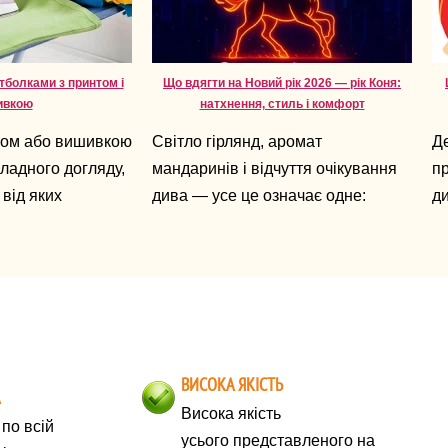
тболками з принтом і
Що вдягти на Новий рік 2026 — рік Коня:
ивкою
натхнення, стиль і комфорт
том або вишивкою
Світло гірлянд, аромат
Д
ладного догляду,
мандаринів і відчуття очікування
пр
 від яких
дива — усе це означає одне:
ди
го вони збережуть
Новий рік уже поруч. А 2026-й —
дн
це рік Коня, символ свободи,
оч
енергії, руху вперед і
сю
благородства.
п
по
б
ВИСОКА ЯКІСТЬ
за
А
Висока якість
по всій
усього представленого на