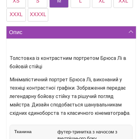
XS
S
M
L
XL
XXL
XXXL
XXXXL
Опис
Толстовка із контрастним портретом Брюса Лі в
бойовій стійці
Мінімалістичний портрет Брюса Лі, виконаний у
техніці контрастної графіки. Зображення передає
легендарну бойову стійку та рішучий погляд
майстра. Дизайн сподобається шанувальникам
східних єдиноборств та класичного кінематографа.
Тканина
футер-тринитка з начосом з
внутрішнього боку