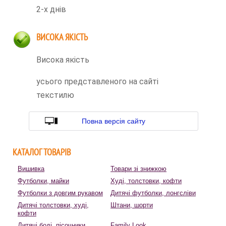
2-х днів
ВИСОКА ЯКІСТЬ
Висока якість
усього представленого на сайті
текстилю
Повна версія сайту
КАТАЛОГ ТОВАРІВ
Вишивка
Товари зі знижкою
Футболки, майки
Худі, толстовки, кофти
Футболки з довгим рукавом
Дитячі футболки, лонгсліви
Дитячі толстовки, худі,
Штани, шорти
кофти
Дитячі боді, пісочники
Family Look