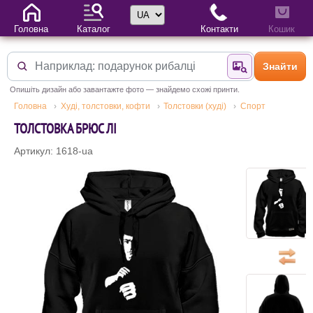
Вибір мови
Головна
Каталог
Контакти
Кошик
Знайти
Знайти за фотог
Опишіть дизайн або завантажте фото — знайдемо схожі принти.
Головна
Худі, толстовки, кофти
Толстовки (худі)
Спорт
ТОЛСТОВКА БРЮС ЛІ
Артикул: 1618-ua