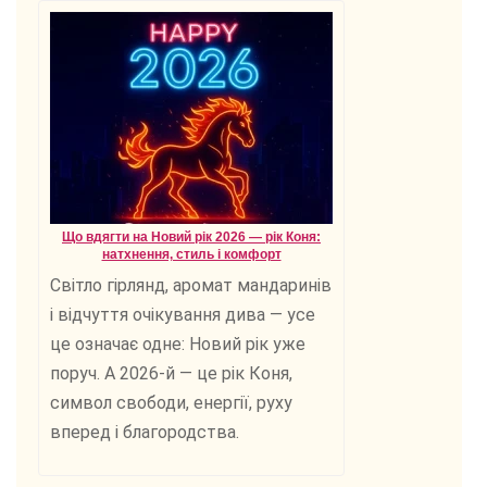
Що вдягти на Новий рік 2026 — рік Коня:
натхнення, стиль і комфорт
Світло гірлянд, аромат мандаринів
і відчуття очікування дива — усе
це означає одне: Новий рік уже
поруч. А 2026-й — це рік Коня,
символ свободи, енергії, руху
вперед і благородства.