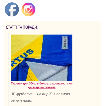
СТАТТІ ТА ПОРАДИ:
Тканини для 3D-футболок: мікролакоста чи
двошарова тканина
3D-футболка — це виріб із повною
запечаткою.