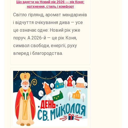
Що вдягти на Новий рік 2026 — рік Коня:
натхнення, стиль і комфорт
Світло гірлянд, аромат мандаринів
і відчуття очікування дива — усе
це означає одне: Новий рік уже
поруч. А 2026-й — це рік Коня,
символ свободи, енергії, руху
вперед і благородства.