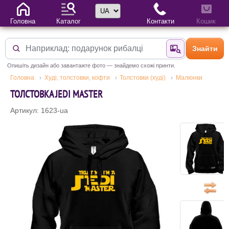
Вибір мови
Головна
Каталог
Контакти
Кошик
Знайти
Знайти за фотог
Опишіть дизайн або завантажте фото — знайдемо схожі принти.
Головна
Худі, толстовки, кофти
Толстовки (худі)
Малюнки
ТОЛСТОВКА JEDI MASTER
Артикул: 1623-ua