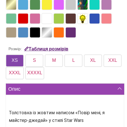
Розмір:
📏Таблиця розмірів
XS
S
M
L
XL
XXL
XXXL
XXXXL
Опис
Толстовка із жовтим написом «Повір мені, я
майстер-джедай» у стилі Star Wars