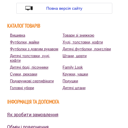
Повна версія сайту
КАТАЛОГ ТОВАРІВ
Вишивка
Товари зі знижкою
Футболки, майки
Худі, толстовки, кофти
Футболки з довгим рукавом
Дитячі футболки, лонгсліви
Дитячі толстовки, худі,
Штани, шорти
кофти
Дитячі боді, пісочники
Family Look
Сумки, рюкзаки
Кружки, чашки
Подарункові сертифікати
Подушки
Головні убори
Дитячі штани
ІНФОРМАЦІЯ ТА ДОПОМОГА
Як зробити замовлення
Обмін і повернення