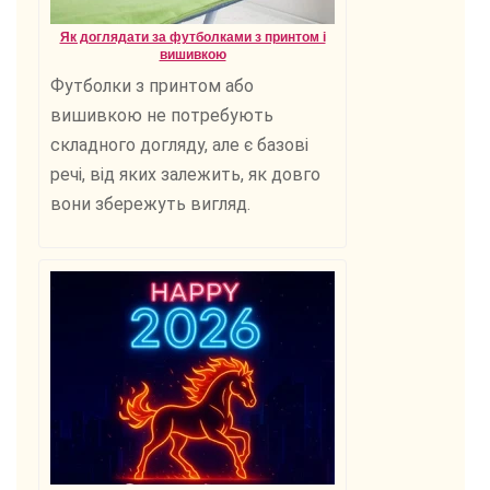
Як доглядати за футболками з принтом і
вишивкою
Футболки з принтом або
вишивкою не потребують
складного догляду, але є базові
речі, від яких залежить, як довго
вони збережуть вигляд.