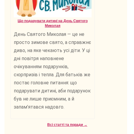
Що подарувати дитині на День Святого
Миколая
День Святого Миколая — це не
просто зимове свято, а справжнє
диво, на яке чекають усі діти. У ці
дні повітря наповнене
очікуванням подарунків,
сюрпризів і тепла. Для батьків же
постає головне питання: що
подарувати дитині, аби подарунок
був не лише приємним, а й
запам’ятався надовго.
Всі статті та поради →