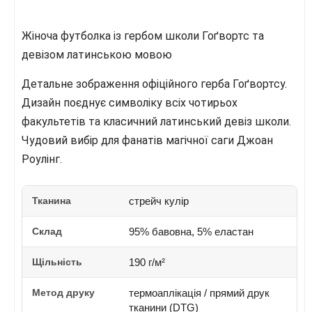
Жіноча футболка із гербом школи Гоґвортс та
девізом латинською мовою
Детальне зображення офіційного герба Гоґвортсу.
Дизайн поєднує символіку всіх чотирьох
факультетів та класичний латинський девіз школи.
Чудовий вибір для фанатів магічної саги Джоан
Роулінг.
Тканина
стрейч кулір
Склад
95% бавовна, 5% еластан
Щільність
190 г/м²
Метод друку
термоаплікація / прямий друк
тканини (DTG)