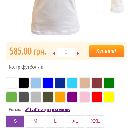
585.00 гpн.
Колір футболки:
Розмір:
📏Таблиця розмірів
S
M
L
XL
XXL