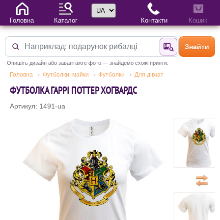
Вибір мови
Головна
Каталог
Контакти
Кошик
Знайти
Знайти за фотог
Опишіть дизайн або завантажте фото — знайдемо схожі принти.
Головна
Футболки, майки
Футболки
Для дівчат
ФУТБОЛКА ГАРРІ ПОТТЕР ХОГВАРДС
Артикул: 1491-ua