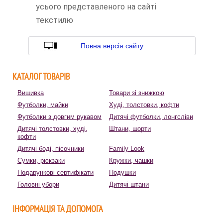
усього представленого на сайті
текстилю
Повна версія сайту
КАТАЛОГ ТОВАРІВ
Вишивка
Товари зі знижкою
Футболки, майки
Худі, толстовки, кофти
Футболки з довгим рукавом
Дитячі футболки, лонгсліви
Дитячі толстовки, худі,
Штани, шорти
кофти
Дитячі боді, пісочники
Family Look
Сумки, рюкзаки
Кружки, чашки
Подарункові сертифікати
Подушки
Головні убори
Дитячі штани
ІНФОРМАЦІЯ ТА ДОПОМОГА