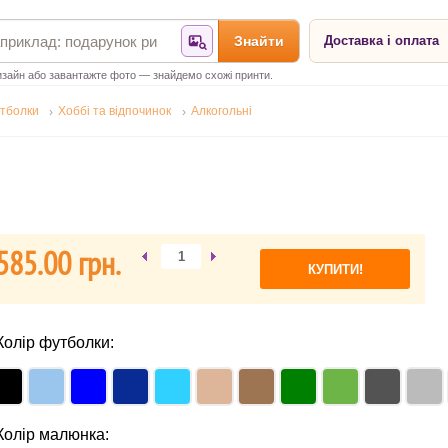
Знайти
Доставка і оплата
Знайти за фотографією
зайн або завантажте фото — знайдемо схожі принти.
тболки
Хоббі та відпочинок
Алкогольні
585.00 гpн.
Колір футболки:
Колір малюнка: