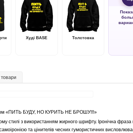
Показ
боль
вариа
рти
Худі BASE
Толстовка
 товари
исом «ПИТЬ БУДУ, НО КУРИТЬ НЕ БРОШУ!!!»
у стилі з використанням жирного шрифту. Іронічна фраза п
самоіронією та цінителів чесних гумористичних висловлюва