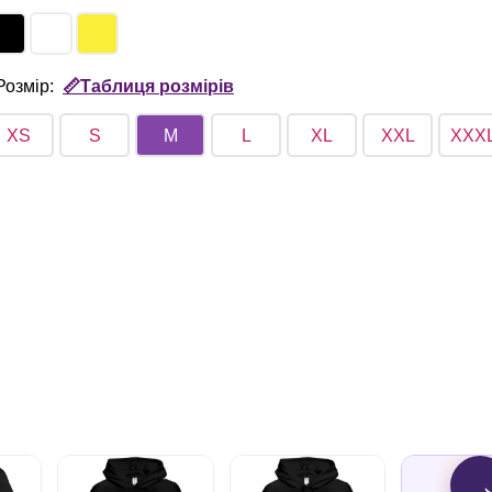
Розмір:
📏Таблиця розмірів
XS
S
M
L
XL
XXL
XXX