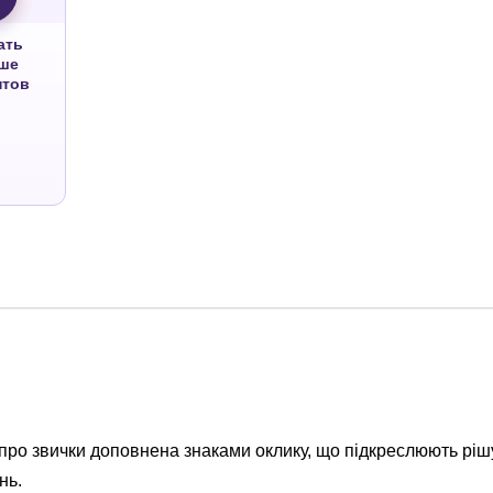
ать
ше
нтов
ро звички доповнена знаками оклику, що підкреслюють рішу
нь.