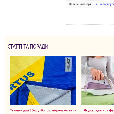
Ще в цій категорії:
« Що подарув
СТАТТІ ТА ПОРАДИ:
Тканини для 3D-футболок: мікролакоста чи
Як доглядати за фу