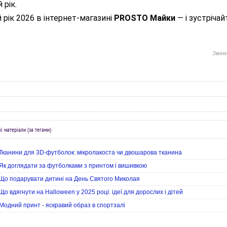
 рік.
й рік 2026 в інтернет-магазині
PROSTO Майки
— і зустрічай
Зміне
і матеріали (за тегами)
Тканини для 3D-футболок: мікролакоста чи двошарова тканина
Як доглядати за футболками з принтом і вишивкою
Що подарувати дитині на День Святого Миколая
Що вдягнути на Halloween у 2025 році: ідеї для дорослих і дітей
Модний принт - яскравий образ в спортзалі