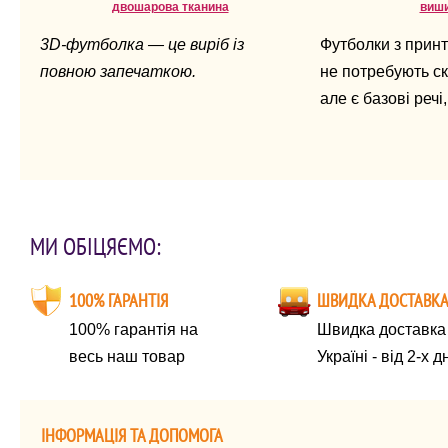
двошарова тканина
виш
3D-футболка — це виріб із
Футболки з прин
повною запечаткою.
не потребують ск
але є базові речі,
залежить, як дов
вигляд.
МИ ОБІЦЯЄМО:
100% ГАРАНТІЯ
ШВИДКА ДОСТАВК
100% гарантія на
Швидка доставка 
весь наш товар
Україні - від 2-х д
ІНФОРМАЦІЯ ТА ДОПОМОГА