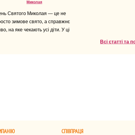
Миколая
ень Святого Миколая — це не
осто зимове свято, а справжнє
во, на яке чекають усі діти. У ці
і повітря наповнене
Всі статті та 
ікуванням подарунків,
рпризів і тепла. Для батьків же
остає головне питання: що
дарувати дитині, аби подарунок
ув не лише приємним, а й
пам’ятався надовго.
МПАНІЮ
СПІВПРАЦЯ