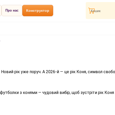
Про нас
Конструктор
Кошик
Т
 Новий рік уже поруч. А 2026-й — це рік Коня, символ свобод
і футболки з конями — чудовий вибір, щоб зустріти рік Коня