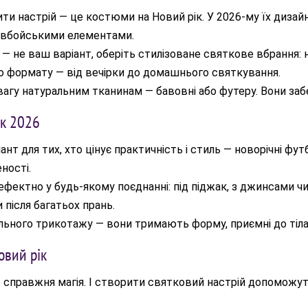
ти настрій — це костюми на Новий рік. У 2026-му їх диза
ковбойськими елементами.
 не ваш варіант, оберіть стилізоване святкове вбрання: н
го формату — від вечірки до домашнього святкування.
вагу натуральним тканинам — бавовні або футеру. Вони заб
ік 2026
ант для тих, хто цінує практичність і стиль — новорічні ф
ності.
ефектно у будь-якому поєднанні: під піджак, з джинсами ч
після багатьох прань.
льного трикотажу — вони тримають форму, приємні до тіла і
овий рік
е справжня магія. І створити святковий настрій допоможу