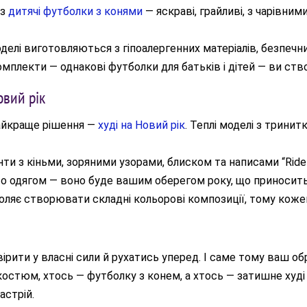
аз
дитячі футболки з конями
— яскраві, грайливі, з чарівн
елі виготовляються з гіпоалергенних матеріалів, безпечни
мплекти — однакові футболки для батьків і дітей — ви ство
овий рік
найкраще рішення —
худі на Новий рік
. Теплі моделі з трини
ти з кіньми, зоряними узорами, блиском та написами “Ride int
то одягом — воно буде вашим оберегом року, що приносить 
ляє створювати складні кольорові композиції, тому коже
 вірити у власні сили й рухатись уперед. І саме тому ваш о
остюм, хтось — футболку з конем, а хтось — затишне худі 
стрій.