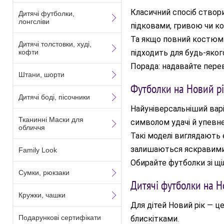
Класичний спосіб створи
Дитячі футболки,
лонгсліви
підковами, гривою чи 
Та якщо повний костюм —
Дитячі толстовки, худі,
кофти
підходить для будь-яко
Порада: надавайте пере
Штани, шорти
Футболки на Новий р
Дитячі боді, пісочники
Найуніверсальніший варі
Тканинні Маски для
символом удачі й упевне
обличчя
Такі моделі виглядають 
залишаються яскравими 
Family Look
Обирайте футболки зі щі
Сумки, рюкзаки
Дитячі футболки на Н
Кружки, чашки
Для дітей Новий рік — ц
Подарункові сертифікати
блискітками.