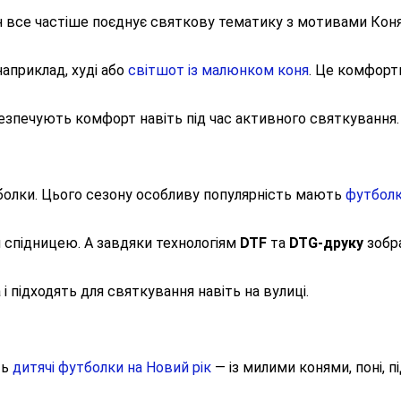
йн все частіше поєднує святкову тематику з мотивами Коня
априклад, худі або
світшот із малюнком коня
. Це комфорт
езпечують комфорт навіть під час активного святкування.
утболки. Цього сезону особливу популярність мають
футболк
и спідницею. А завдяки технологіям
DTF
та
DTG-друку
зобр
 підходять для святкування навіть на вулиці.
ть
дитячі футболки на Новий рік
— із милими конями, поні, 