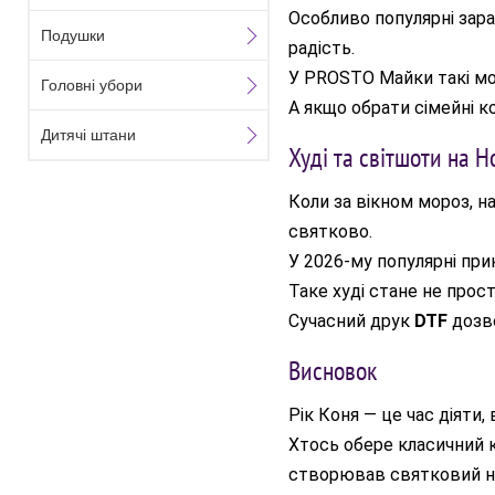
Особливо популярні зар
Подушки
радість.
У PROSTO Майки такі мод
Головні убори
А якщо обрати сімейні ко
Дитячі штани
Худі та світшоти на Н
Коли за вікном мороз, 
святково.
У 2026-му популярні прин
Таке худі стане не прос
Сучасний друк
DTF
дозво
Висновок
Рік Коня — це час діяти,
Хтось обере класичний к
створював святковий на