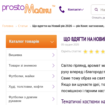
Контакти
Опишіть ди
Головна
Статьи
Що вдягти на Новий рік 2026 — рік Коня: натхнення,
ЩО ВДЯГТИ НА НОВИЙ
Каталог товарів
05 грудня 2025
Оцініть статтю:
Вишивка
Світло гірлянд, аромат м
Товари зі знижкою
руху вперед і благородс
Футболки, майки
Саме тому образ на свят
Якщо ви шукаєте ідеї, т
Худі, толстовки, кофти
посмішкою і гарним нас
Футболки з довгим
Тематичні костюми на
рукавом