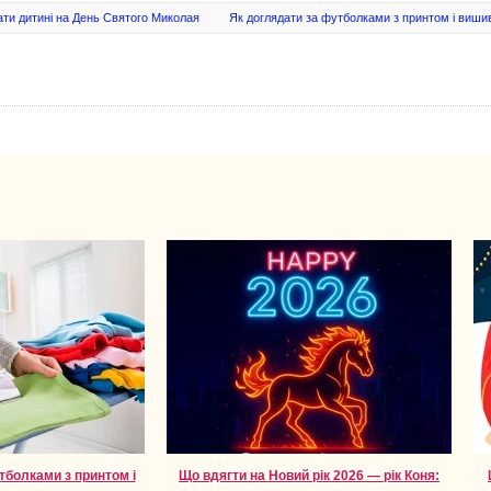
ати дитині на День Святого Миколая
Як доглядати за футболками з принтом і виши
тболками з принтом і
Що вдягти на Новий рік 2026 — рік Коня: