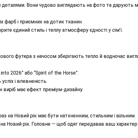
ими деталями. Вони чудово виглядають на фото та дарують 
х фарб і приємних на дотик тканин.
рите єдиний стиль і теплу атмосферу єдності у сім’ї.
ткового футера з начосом зберігають тепло й водночас виг
o 2026” або “Spirit of the Horse”.
успіх і впевненість.
н виріб має ефект преміум-дизайну.
браз на Новий рік має бути натхненним, стильним і вільним.
на Новий рік. Головне — щоб одяг передавав ваш характер 