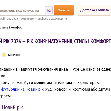
Знайти
Доставка і оплата
Знайти за фотографією
зайн або завантажте фото — знайдемо схожі принти.
 стиль і комфорт
 РІК 2026 — РІК КОНЯ: НАТХНЕННЯ, СТИЛЬ І КОМФОР
(2 голосів)
андаринів і відчуття очікування дива — усе це означає одне:
тва.
кову ніч має бути сміливим, стильним і з характером.
о
футболки на Новий рік
, худі, новорічні костюми або дитяч
троєм.
 Новий рік