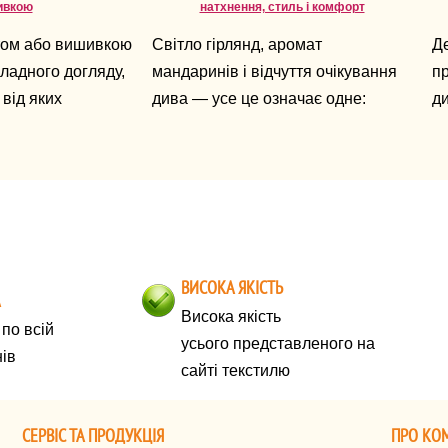
ивкою
натхнення, стиль і комфорт
том або вишивкою
Світло гірлянд, аромат
Д
ладного догляду,
мандаринів і відчуття очікування
пр
 від яких
дива — усе це означає одне:
ди
го вони збережуть
Новий рік уже поруч. А 2026-й —
дн
це рік Коня, символ свободи,
оч
енергії, руху вперед і
сю
благородства.
п
по
б
ВИСОКА ЯКІСТЬ
за
А
Висока якість
по всій
усього представленого на
нів
сайті текстилю
СЕРВІС ТА ПРОДУКЦІЯ
ПРО КО